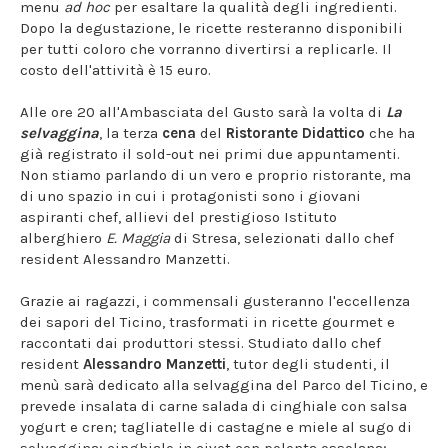
menu
ad hoc
per esaltare la qualità degli ingredienti.
Dopo la degustazione, le ricette resteranno disponibili
per tutti coloro che vorranno divertirsi a replicarle. Il
costo dell'attività è 15 euro.
Alle ore 20 all'Ambasciata del Gusto sarà la volta di
La
selvaggina
, la terza
cena
del
Ristorante Didattico
che ha
già registrato il sold-out nei primi due appuntamenti.
Non stiamo parlando di un vero e proprio ristorante, ma
di uno spazio in cui i protagonisti sono i giovani
aspiranti chef, allievi del prestigioso Istituto
alberghiero
E. Maggia
di Stresa, selezionati dallo chef
resident Alessandro Manzetti.
Grazie ai ragazzi, i commensali gusteranno l'eccellenza
dei sapori del Ticino, trasformati in ricette gourmet e
raccontati dai produttori stessi. Studiato dallo chef
resident
Alessandro Manzetti
, tutor degli studenti, il
menù sarà dedicato alla selvaggina del Parco del Ticino, e
prevede insalata di carne salada di cinghiale con salsa
yogurt e cren; tagliatelle di castagne e miele al sugo di