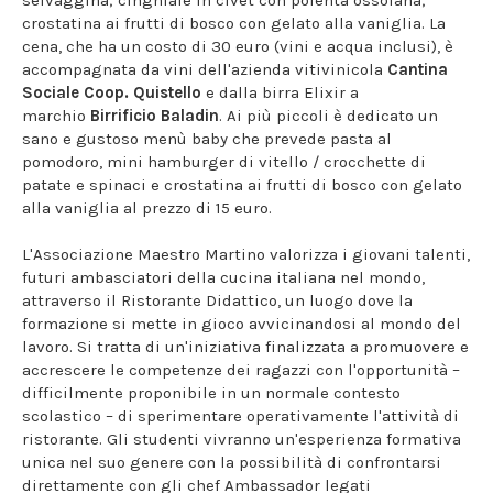
selvaggina; cinghiale in civet con polenta ossolana;
crostatina ai frutti di bosco con gelato alla vaniglia. La
cena, che ha un costo di 30 euro (vini e acqua inclusi), è
accompagnata da vini dell'azienda vitivinicola
Cantina
Sociale Coop. Quistello
e dalla birra Elixir a
marchio
Birrificio Baladin
. Ai più piccoli è dedicato un
sano e gustoso menù baby che prevede pasta al
pomodoro, mini hamburger di vitello / crocchette di
patate e spinaci e crostatina ai frutti di bosco con gelato
alla vaniglia al prezzo di 15 euro.
L'Associazione Maestro Martino valorizza i giovani talenti,
futuri ambasciatori della cucina italiana nel mondo,
attraverso il Ristorante Didattico, un luogo dove la
formazione si mette in gioco avvicinandosi al mondo del
lavoro. Si tratta di un'iniziativa finalizzata a promuovere e
accrescere le competenze dei ragazzi con l'opportunità –
difficilmente proponibile in un normale contesto
scolastico – di sperimentare operativamente l'attività di
ristorante. Gli studenti vivranno un'esperienza formativa
unica nel suo genere con la possibilità di confrontarsi
direttamente con gli chef Ambassador legati