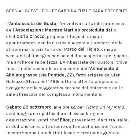
SPECIAL GUEST LE CHEF SABRINA TUZI E SARA PRECERUTI
L'
Ambasciata del Gusto
, l'iniziativa culturale promossa
dell'
Associazione Maestro Martino presieduta
dallo
chef
Carlo Cracco
, propone il terzo di cinque
appuntamenti con la Cucina d'Autore e i prodotti dello
straordinario territorio del
Parco del Ticino
, cinque
weekend all'insegna non solo della scoperta e dei sapori,
ma anche della bellezza. L'Ambasciata del Gusto si trova
infatti nello spendido ex convento dell'
Annunciata di
Abbiategrasso
(
via Pontida, 22
), fatto erigere da Gian
Galeazzo Sforza nel 1466: tutte le attività proposte si
svolgono nella suggestiva cornice del chiostro e delle
sale affrescate del complesso monumentale.
Sabato 23 settembre
, alle ore 12, per
Ticino On My Mind
,
avrà luogo uno spettacolare showcooking con
degustazione. Venti chef
Elior
, provenienti da tutta Italia,
si dedicheranno allo studio delle eccellenze del Ticino,
incontreranno i produttori locali e creeranno gustosi