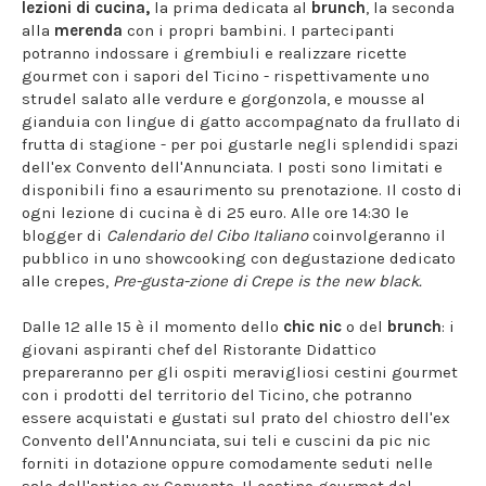
lezioni di cucina,
la prima dedicata al
brunch
, la seconda
alla
merenda
con i propri bambini. I partecipanti
potranno indossare i grembiuli e realizzare ricette
gourmet con i sapori del Ticino - rispettivamente uno
strudel salato alle verdure e gorgonzola, e mousse al
gianduia con lingue di gatto accompagnato da frullato di
frutta di stagione - per poi gustarle negli splendidi spazi
dell'ex Convento dell'Annunciata. I posti sono limitati e
disponibili fino a esaurimento su prenotazione. Il costo di
ogni lezione di cucina è di 25 euro. Alle ore 14:30 le
blogger di
Calendario del Cibo Italiano
coinvolgeranno il
pubblico in uno showcooking con degustazione dedicato
alle crepes,
Pre-gusta-zione di Crepe is the new black.
Dalle 12 alle 15 è il momento dello
chic nic
o del
brunch
: i
giovani aspiranti chef del Ristorante Didattico
prepareranno per gli ospiti meravigliosi cestini gourmet
con i prodotti del territorio del Ticino, che potranno
essere acquistati e gustati sul prato del chiostro dell'ex
Convento dell'Annunciata, sui teli e cuscini da pic nic
forniti in dotazione oppure comodamente seduti nelle