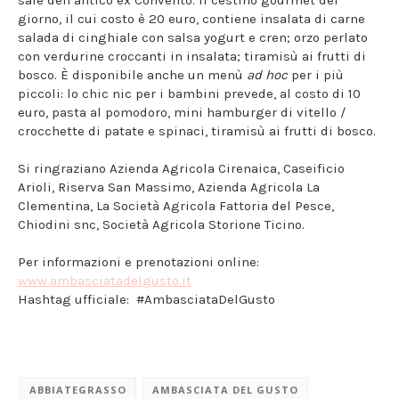
sale dell'antico ex Convento. Il cestino gourmet del
giorno, il cui costo è 20 euro, contiene insalata di carne
salada di cinghiale con salsa yogurt e cren; orzo perlato
con verdurine croccanti in insalata; tiramisù ai frutti di
bosco. È disponibile anche un menù
ad hoc
per i più
piccoli: lo chic nic per i bambini prevede, al costo di 10
euro, pasta al pomodoro, mini hamburger di vitello /
crocchette di patate e spinaci, tiramisù ai frutti di bosco.
Si ringraziano Azienda Agricola Cirenaica, Caseificio
Arioli, Riserva San Massimo, Azienda Agricola La
Clementina, La Società Agricola Fattoria del Pesce,
Chiodini snc, Società Agricola Storione Ticino.
Per informazioni e prenotazioni online:
www.ambasciatadelgusto.it
Hashtag ufficiale: #AmbasciataDelGusto
ABBIATEGRASSO
AMBASCIATA DEL GUSTO