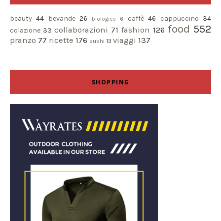
beauty
44
bevande
26
caffè
46
cappuccino
34
biologico
6
food
552
collaborazioni
71
fashion
126
colazione
33
pranzo
77
ricette
176
viaggi
137
sushi
13
SHOPPING