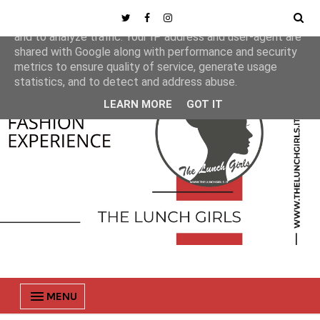
This site uses cookies from Google to deliver its services
and to analyze traffic. Your IP address and user-agent are
shared with Google along with performance and security
metrics to ensure quality of service, generate usage
statistics, and to detect and address abuse.
LEARN MORE
GOT IT
MENU