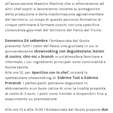
all'associazione Maestro Martino che si alterneranno ad
altri chef ospiti e lavoreranno insieme ai protagonisti
della produzione e della trasformazione agroalimentare
del territorio. Lo scopo di questo percorso formativo di
cinque settimane è formare cuochi con una specifica
conoscenza gourmet del territorio del Parco del Ticino.
Domenica 24 settembre
l'Ambasciata del Gusto
presenta
Tutti i colori del Parco,
una giornata in cui si
avvicenderanno
showcooking con degustazione
,
lezioni
di cucina
,
chic-nic
e
brunch
in un'atmosfera familiare e
informale, i cui ingredienti principali sono convivialità e
buona tavola.
Alle ore 12, per
Aperitivo con lo chef
, inizierà lo
spettacolare showcooking di
Sabrina Tuzi e Sabrina
Preceruti
. I partecipanti potranno degustare in
abbinamento a un buon calice di vino la ricetta proposta
al costo di 5 euro. I posti sono limitati e disponibili fino a
esaurimento su prenotazione.
Alle ore 10 e alle 15:30 l'Ambasciata del Gusto propone
due