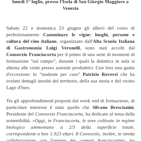
lunedì 1° luglio, presso l'Isola di San Giorgio Maggiore a
Venezia
Sabato 22 e domenica 23 giugno gli allievi del corso di
perfezionamento
Camminare le vigne: luoghi, persone e
cultura del vino italiano
, organizzato dall'
Alta Scuola Italiana
di Gastronomia Luigi Veronelli
, sono stati accolti dal
Consorzio Franciacorta
per il primo di una serie di momenti di
formazione "sul campo", durante i quali la didattica in aula si
alterna alle visite presso aziende produttrici. Con loro una guida
d'eccezione: lo "studente per caso"
Patrizio Roversi
che ha
svelato dettagli insoliti del territorio, della sua storia e del vicino
Lago d'Iseo.
Tra gli approfondimenti proposti dal week end di formazione, di
particolare interesse è stato quello che
Silvano Brescianini
,
Presidente del
Consorzio Franciacorta
, ha dedicato al tema della
sostenibilità. «
Oggi, in Franciacorta, le aree coltivate in regime
biologico ammontano a 2/3 della superficie totale,
corrispondente a ben 1.923 ettari. Il Consorzio, inoltre, in stretta
collaborazione con l'unione dei comuni franciacortini, ha