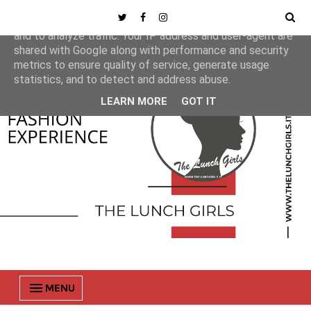
This site uses cookies from Google to deliver its services
and to analyze traffic. Your IP address and user-agent are
shared with Google along with performance and security
metrics to ensure quality of service, generate usage
statistics, and to detect and address abuse.
LEARN MORE
GOT IT
MENU