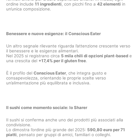
ordine include
11 ingredienti
, con picchi fino a
42 elementi
in
un’unica composizione.
Benessere e nuove esigenze: il Conscious Eater
Un altro segnale rilevante riguarda l’attenzione crescente verso
il benessere e le esigenze alimentari.
Nel 2025 si registrano circa
5 mila chili di opzioni plant-based
e
una crescita del
+17,4% per il gluten free
.
È il profilo del
Conscious Eater
, che integra gusto e
consapevolezza, orientando le proprie scelte verso
un’alimentazione più equilibrata e inclusiva.
Il sushi come momento sociale: lo Sharer
Il sushi si conferma anche uno dei prodotti più associati alla
condivisione.
Lo dimostra l’ordine più grande del 2025:
590,80 euro per 71
piatti
, pensato per gruppi di amici, familiari o colleghi.