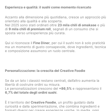
Esperienza e qualità: il sushi come momento ricercato
Accanto alla dimensione più quotidiana, cresce un approccio più
orientato alla qualità e alla scoperta.
Nel 2025 sono stati ordinati oltre
23 mila chili di omakase
e più
di
9 mila chili di premium roll
, segnali di un consumo che si
sposta verso un’esperienza più curata.
Qui si riconosce il
Fine Diner
, per cui il sushi non è solo praticità
ma un momento di gusto consapevole, dove ingredienti, tecnica
e composizione assumono un ruolo centrale.
Personalizzazione: la crescita del Creative Foodie
Se da un lato i classici restano centrali, dall’altro aumenta la
libertà di costruire ordini su misura.
Le personalizzazioni crescono del
+86,5%
e rappresentano il
6,7% del totale degli ordini sushi
.
È il territorio del
Creative Foodie
, un profilo guidato dalla
curiosità e dalla sperimentazione, che combina ingredienti e
formati diversi per creare esperienze uniche. In media, ogni