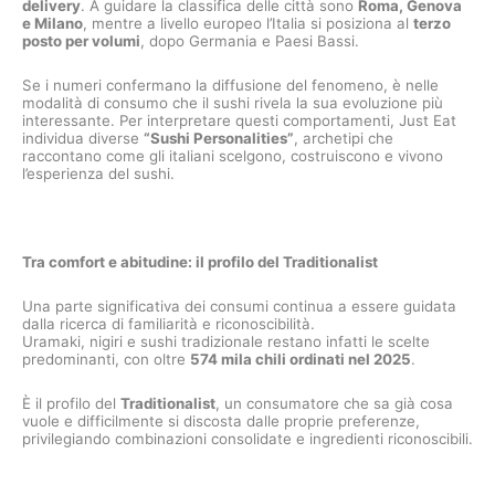
delivery
. A guidare la classifica delle città sono
Roma, Genova
e Milano
, mentre a livello europeo l’Italia si posiziona al
terzo
posto per volumi
, dopo Germania e Paesi Bassi.
Se i numeri confermano la diffusione del fenomeno, è nelle
modalità di consumo che il sushi rivela la sua evoluzione più
interessante. Per interpretare questi comportamenti, Just Eat
individua diverse
“Sushi Personalities”
, archetipi che
raccontano come gli italiani scelgono, costruiscono e vivono
l’esperienza del sushi.
Tra comfort e abitudine: il profilo del Traditionalist
Una parte significativa dei consumi continua a essere guidata
dalla ricerca di familiarità e riconoscibilità.
Uramaki, nigiri e sushi tradizionale restano infatti le scelte
predominanti, con oltre
574 mila chili ordinati nel 2025
.
È il profilo del
Traditionalist
, un consumatore che sa già cosa
vuole e difficilmente si discosta dalle proprie preferenze,
privilegiando combinazioni consolidate e ingredienti riconoscibili.