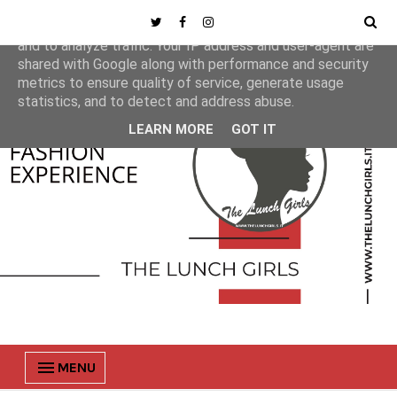
This site uses cookies from Google to deliver its services
and to analyze traffic. Your IP address and user-agent are
shared with Google along with performance and security
metrics to ensure quality of service, generate usage
statistics, and to detect and address abuse.
LEARN MORE
GOT IT
MENU